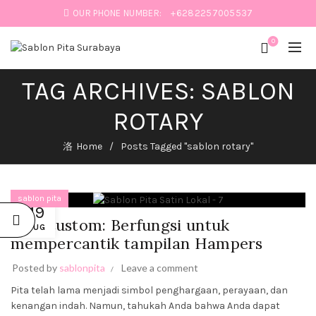
OUR PHONE NUMBER:
+6282257005537
0
TAG ARCHIVES: SABLON
:
ROTARY
IK
Home
Posts Tagged "sablon rotary"
sablon pita
19
Pita Custom: Berfungsi untuk
AUG
mempercantik tampilan Hampers
SABLON
PITA:
PERCANTIK
Posted by
sablonpita
Leave a comment
PRODUK
HAMPERS
Pita telah lama menjadi simbol penghargaan, perayaan, dan
DAN
kenangan indah. Namun, tahukah Anda bahwa Anda dapat
BUKET