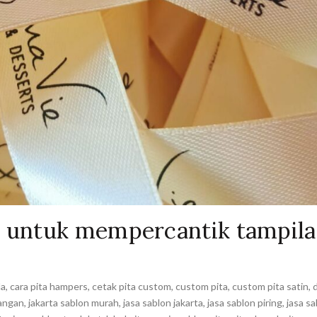
i untuk mempercantik tampil
la
,
cara pita hampers
,
cetak pita custom
,
custom pita
,
custom pita satin
,
pangan
,
jakarta sablon murah
,
jasa sablon jakarta
,
jasa sablon piring
,
jasa sa