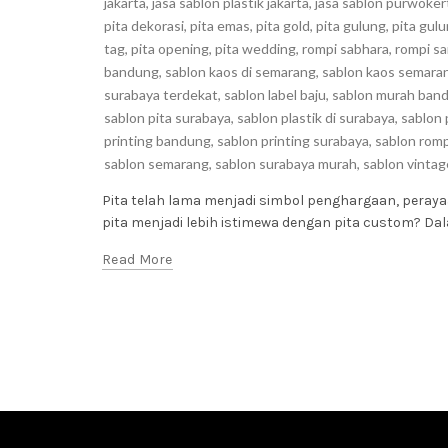
jakarta
,
jasa sablon plastik jakarta
,
jasa sablon purwoker
pita dekorasi
,
pita emas
,
pita gold
,
pita gulung
,
pita gul
tag
,
pita opening
,
pita wedding
,
rompi sabhara
,
rompi sa
bandung
,
sablon kaos di semarang
,
sablon kaos semara
surabaya terdekat
,
sablon label baju
,
sablon murah ban
sablon pita surabaya
,
sablon plastik di surabaya
,
sablon 
printing bandung
,
sablon printing surabaya
,
sablon romp
sablon semarang
,
sablon surabaya murah
,
sablon vintag
Pita telah lama menjadi simbol penghargaan, pera
pita menjadi lebih istimewa dengan pita custom? Dal
Read More