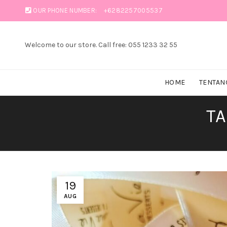
OUR PHONE NUMBER:
+6282257005537
Welcome to our store. Call free: 055 1233 32 55
HOME
TENTAN
TA
19
AUG