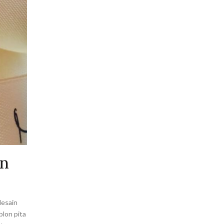
an
desain
blon pita