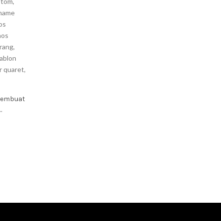
stom
,
 name
os
aos
arang
,
ablon
r quaret
,
 membuat
.