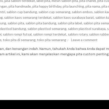
to
,
jasa sablon terdekat
,
label pita
,
mesin sablon pita
,
pita chanel
,
pita cu
ungan
,
pita handmade
,
pita happy birthday
,
pita launching
,
pita nama
,
pita
ntri
,
sablon cup bandung
,
sablon cup semarang
,
sablon embos
,
sablon ka
ng
,
sablon kaos semarang terdekat
,
sablon kaos surabaya barat
,
sablon k
dung
,
sablon pita
,
sablon pita bandung
,
sablon pita label
,
sablon pita sem
plastisol bandung
,
sablon plastisol semarang
,
sablon plastisol surabaya
,
s
i
,
sablon rompi futsal
,
sablon rompi terdekat
,
sablon rotary
,
sablon rubbe
e
,
toko pita di semarang
,
toko pita semarang
Leave a comment
yaan, dan kenangan indah. Namun, tahukah Anda bahwa Anda dapat
am artikel ini, kami akan menjelaskan mengapa pita custom penting..