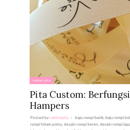
sablon pita
Pita Custom: Berfungs
Hampers
Posted by
sablonpita
baju rompi batik
,
baju rompi bo
rompi hitam polos
,
desain rompi keren
,
desain rompi la