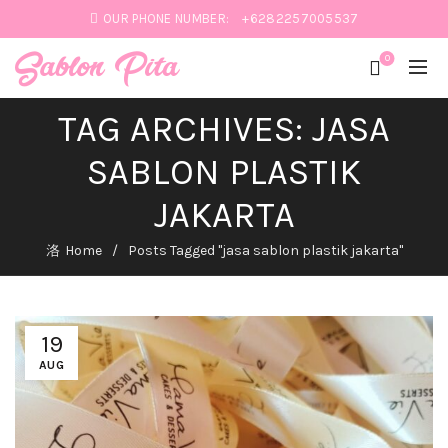
OUR PHONE NUMBER:
+6282257005537
0
TAG ARCHIVES: JASA
SABLON PLASTIK
JAKARTA
Home
Posts Tagged "jasa sablon plastik jakarta"
19
AUG