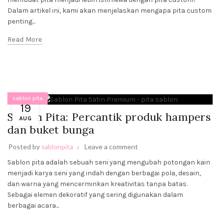
Dalam artikel ini, kami akan menjelaskan mengapa pita custom
penting...
Read More
sablon pita
19
Sablon Pita: Percantik produk hampers
AUG
dan buket bunga
Posted by
sablonpita
Leave a comment
Sablon pita adalah sebuah seni yang mengubah potongan kain
menjadi karya seni yang indah dengan berbagai pola, desain,
dan warna yang mencerminkan kreativitas tanpa batas.
Sebagai elemen dekoratif yang sering digunakan dalam
berbagai acara...