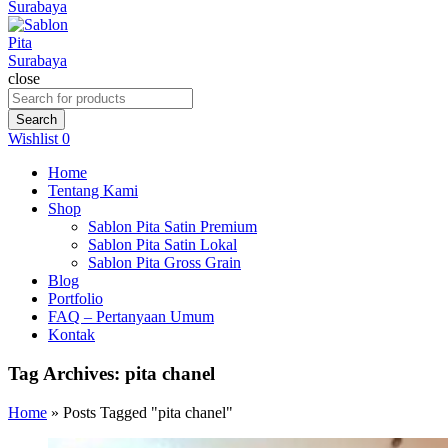
close
Search
for:
Search
Wishlist
0
Home
Tentang Kami
Shop
Sablon Pita Satin Premium
Sablon Pita Satin Lokal
Sablon Pita Gross Grain
Blog
Portfolio
FAQ – Pertanyaan Umum
Kontak
Tag Archives: pita chanel
Home
»
Posts Tagged "pita chanel"