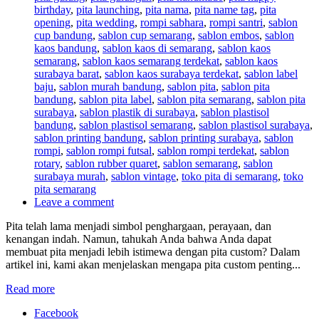
birthday
,
pita launching
,
pita nama
,
pita name tag
,
pita
opening
,
pita wedding
,
rompi sabhara
,
rompi santri
,
sablon
cup bandung
,
sablon cup semarang
,
sablon embos
,
sablon
kaos bandung
,
sablon kaos di semarang
,
sablon kaos
semarang
,
sablon kaos semarang terdekat
,
sablon kaos
surabaya barat
,
sablon kaos surabaya terdekat
,
sablon label
baju
,
sablon murah bandung
,
sablon pita
,
sablon pita
bandung
,
sablon pita label
,
sablon pita semarang
,
sablon pita
surabaya
,
sablon plastik di surabaya
,
sablon plastisol
bandung
,
sablon plastisol semarang
,
sablon plastisol surabaya
,
sablon printing bandung
,
sablon printing surabaya
,
sablon
rompi
,
sablon rompi futsal
,
sablon rompi terdekat
,
sablon
rotary
,
sablon rubber quaret
,
sablon semarang
,
sablon
surabaya murah
,
sablon vintage
,
toko pita di semarang
,
toko
pita semarang
Leave a comment
Pita telah lama menjadi simbol penghargaan, perayaan, dan
kenangan indah. Namun, tahukah Anda bahwa Anda dapat
membuat pita menjadi lebih istimewa dengan pita custom? Dalam
artikel ini, kami akan menjelaskan mengapa pita custom penting...
Read more
Facebook