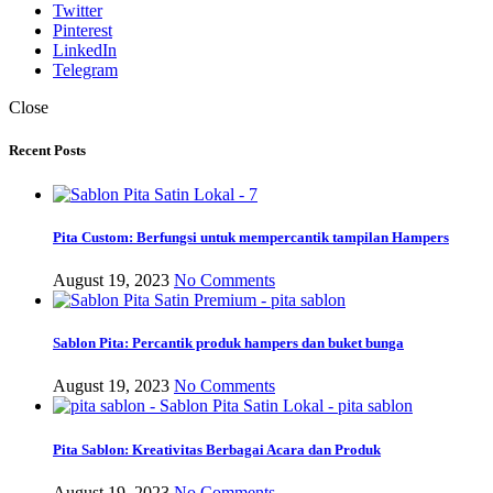
Twitter
Pinterest
LinkedIn
Telegram
Close
Recent Posts
Pita Custom: Berfungsi untuk mempercantik tampilan Hampers
August 19, 2023
No Comments
Sablon Pita: Percantik produk hampers dan buket bunga
August 19, 2023
No Comments
Pita Sablon: Kreativitas Berbagai Acara dan Produk
August 19, 2023
No Comments