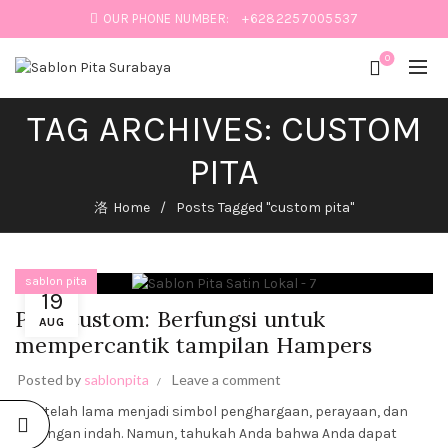
OUR PHONE NUMBER:
+6282257005537
0
TAG ARCHIVES: CUSTOM
:
PITA
IK
Home
Posts Tagged "custom pita"
sablon pita
19
Pita Custom: Berfungsi untuk
AUG
mempercantik tampilan Hampers
SABLON
PITA:
PERCANTIK
Posted by
sablonpita
Leave a comment
PRODUK
HAMPERS
Pita telah lama menjadi simbol penghargaan, perayaan, dan
DAN
kenangan indah. Namun, tahukah Anda bahwa Anda dapat
BUKET