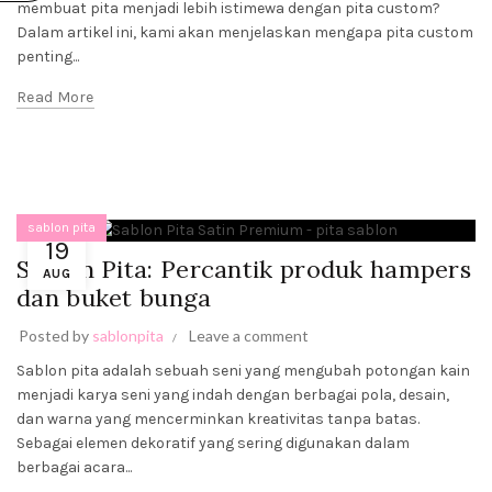
membuat pita menjadi lebih istimewa dengan pita custom?
BUNGA
Dalam artikel ini, kami akan menjelaskan mengapa pita custom
August 19,
2023
No
penting...
Comments
Read More
PITA
SABLON:
KREATIVITAS
BERBAGAI
ACARA DAN
PRODUK
sablon pita
August 19,
19
2023
No
Sablon Pita: Percantik produk hampers
AUG
Comments
dan buket bunga
Posted by
sablonpita
Leave a comment
Sablon pita adalah sebuah seni yang mengubah potongan kain
menjadi karya seni yang indah dengan berbagai pola, desain,
dan warna yang mencerminkan kreativitas tanpa batas.
Sebagai elemen dekoratif yang sering digunakan dalam
berbagai acara...