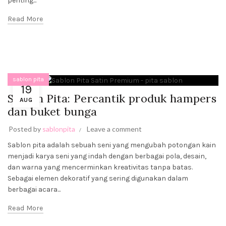
penting...
Read More
sablon pita
19
Sablon Pita: Percantik produk hampers
AUG
dan buket bunga
Posted by
sablonpita
Leave a comment
Sablon pita adalah sebuah seni yang mengubah potongan kain
menjadi karya seni yang indah dengan berbagai pola, desain,
dan warna yang mencerminkan kreativitas tanpa batas.
Sebagai elemen dekoratif yang sering digunakan dalam
berbagai acara...
Read More