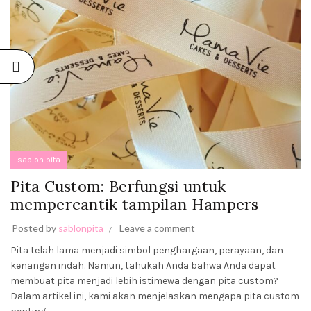
PITA
SABLON:
KREATIVITAS
BERBAGAI
ACARA DAN
PRODUK
August 19,
2023
No
Comments
sablon pita
Pita Custom: Berfungsi untuk
mempercantik tampilan Hampers
Posted by
sablonpita
Leave a comment
Pita telah lama menjadi simbol penghargaan, perayaan, dan
kenangan indah. Namun, tahukah Anda bahwa Anda dapat
membuat pita menjadi lebih istimewa dengan pita custom?
Dalam artikel ini, kami akan menjelaskan mengapa pita custom