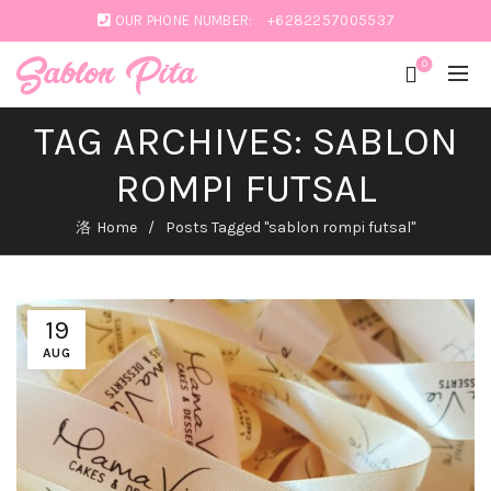
OUR PHONE NUMBER:
+6282257005537
0
TAG ARCHIVES: SABLON
ROMPI FUTSAL
Home
Posts Tagged "sablon rompi futsal"
SABLON
PITA:
19
PERCANTIK
AUG
PRODUK
HAMPERS
DAN
BUKET
BUNGA
August 19,
2023
No
Comments