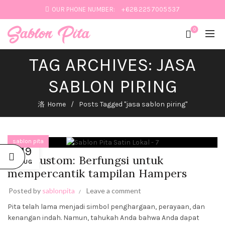
OUR PHONE NUMBER:
+6282257005537
0
TAG ARCHIVES: JASA
:
SABLON PIRING
IK
Home
Posts Tagged "jasa sablon piring"
sablon pita
19
Pita Custom: Berfungsi untuk
AUG
mempercantik tampilan Hampers
SABLON
PITA:
PERCANTIK
Posted by
sablonpita
Leave a comment
PRODUK
HAMPERS
Pita telah lama menjadi simbol penghargaan, perayaan, dan
DAN
kenangan indah. Namun, tahukah Anda bahwa Anda dapat
BUKET