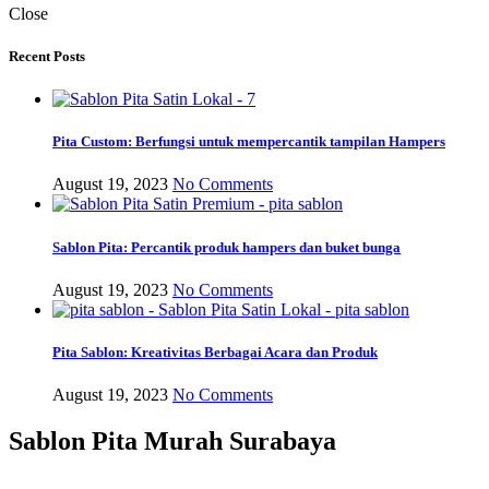
Close
Recent Posts
Pita Custom: Berfungsi untuk mempercantik tampilan Hampers
August 19, 2023
No Comments
Sablon Pita: Percantik produk hampers dan buket bunga
August 19, 2023
No Comments
Pita Sablon: Kreativitas Berbagai Acara dan Produk
August 19, 2023
No Comments
Sablon Pita Murah Surabaya