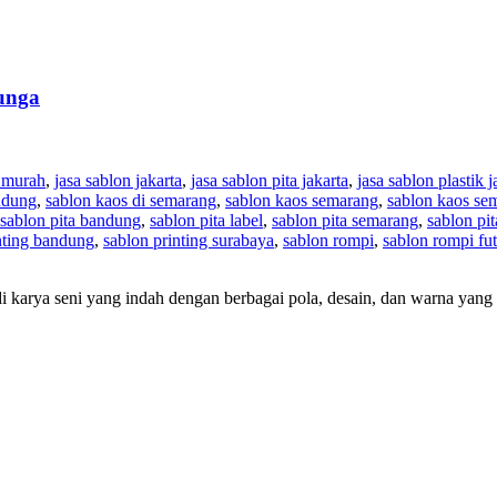
bunga
n murah
,
jasa sablon jakarta
,
jasa sablon pita jakarta
,
jasa sablon plastik j
ndung
,
sablon kaos di semarang
,
sablon kaos semarang
,
sablon kaos se
sablon pita bandung
,
sablon pita label
,
sablon pita semarang
,
sablon pi
nting bandung
,
sablon printing surabaya
,
sablon rompi
,
sablon rompi fut
 karya seni yang indah dengan berbagai pola, desain, dan warna yang 