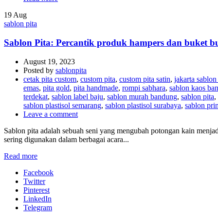
19
Aug
sablon pita
Sablon Pita: Percantik produk hampers dan buket 
August 19, 2023
Posted by
sablonpita
cetak pita custom
,
custom pita
,
custom pita satin
,
jakarta sablo
emas
,
pita gold
,
pita handmade
,
rompi sabhara
,
sablon kaos ba
terdekat
,
sablon label baju
,
sablon murah bandung
,
sablon pita
,
sablon plastisol semarang
,
sablon plastisol surabaya
,
sablon pri
Leave a comment
Sablon pita adalah sebuah seni yang mengubah potongan kain menjadi
sering digunakan dalam berbagai acara...
Read more
Facebook
Twitter
Pinterest
LinkedIn
Telegram