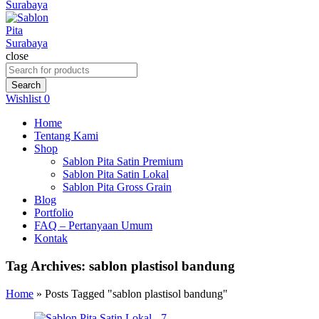
close
Search
for:
Search
Wishlist
0
Home
Tentang Kami
Shop
Sablon Pita Satin Premium
Sablon Pita Satin Lokal
Sablon Pita Gross Grain
Blog
Portfolio
FAQ – Pertanyaan Umum
Kontak
Tag Archives: sablon plastisol bandung
Home
»
Posts Tagged "sablon plastisol bandung"