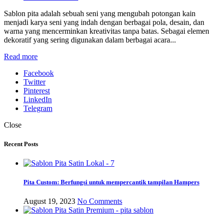
Sablon pita adalah sebuah seni yang mengubah potongan kain
menjadi karya seni yang indah dengan berbagai pola, desain, dan
warna yang mencerminkan kreativitas tanpa batas. Sebagai elemen
dekoratif yang sering digunakan dalam berbagai acara...
Read more
Facebook
Twitter
Pinterest
LinkedIn
Telegram
Close
Recent Posts
Pita Custom: Berfungsi untuk mempercantik tampilan Hampers
August 19, 2023
No Comments