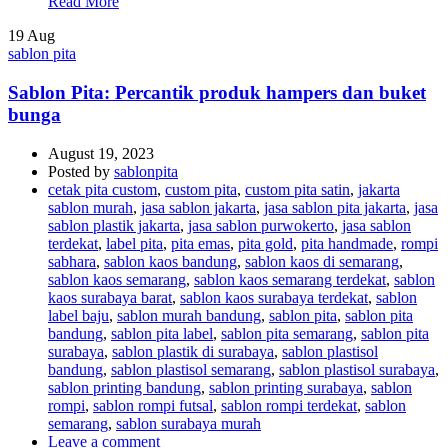
Read More
19
Aug
sablon pita
Sablon Pita: Percantik produk hampers dan buket
bunga
August 19, 2023
Posted by
sablonpita
cetak pita custom
,
custom pita
,
custom pita satin
,
jakarta
sablon murah
,
jasa sablon jakarta
,
jasa sablon pita jakarta
,
jasa
sablon plastik jakarta
,
jasa sablon purwokerto
,
jasa sablon
terdekat
,
label pita
,
pita emas
,
pita gold
,
pita handmade
,
rompi
sabhara
,
sablon kaos bandung
,
sablon kaos di semarang
,
sablon kaos semarang
,
sablon kaos semarang terdekat
,
sablon
kaos surabaya barat
,
sablon kaos surabaya terdekat
,
sablon
label baju
,
sablon murah bandung
,
sablon pita
,
sablon pita
bandung
,
sablon pita label
,
sablon pita semarang
,
sablon pita
surabaya
,
sablon plastik di surabaya
,
sablon plastisol
bandung
,
sablon plastisol semarang
,
sablon plastisol surabaya
,
sablon printing bandung
,
sablon printing surabaya
,
sablon
rompi
,
sablon rompi futsal
,
sablon rompi terdekat
,
sablon
semarang
,
sablon surabaya murah
Leave a comment