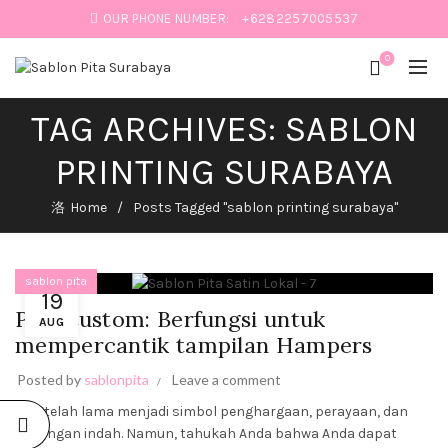
OUR PHONE NUMBER:
+6282257005537
0
TAG ARCHIVES: SABLON
:
PRINTING SURABAYA
IK
Home
Posts Tagged "sablon printing surabaya"
sablon pita
19
Pita Custom: Berfungsi untuk
AUG
mempercantik tampilan Hampers
SABLON
PITA:
PERCANTIK
Posted by
sablonpita
Leave a comment
PRODUK
HAMPERS
Pita telah lama menjadi simbol penghargaan, perayaan, dan
DAN
kenangan indah. Namun, tahukah Anda bahwa Anda dapat
BUKET