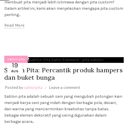
membuat pita menjadi lebih istimewa dengan pita custom?
BUNGA
Dalam artikel ini, kami akan menjelaskan mengapa pita custom
August 19,
2023
No
penting...
Comments
Read More
PITA
SABLON:
KREATIVITAS
BERBAGAI
ACARA DAN
PRODUK
sablon pita
August 19,
19
2023
No
Sablon Pita: Percantik produk hampers
AUG
Comments
dan buket bunga
Posted by
sablonpita
Leave a comment
Sablon pita adalah sebuah seni yang mengubah potongan kain
menjadi karya seni yang indah dengan berbagai pola, desain,
dan warna yang mencerminkan kreativitas tanpa batas.
Sebagai elemen dekoratif yang sering digunakan dalam
berbagai acara...