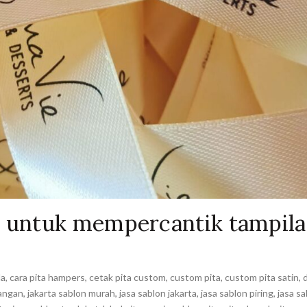
i untuk mempercantik tampil
la
,
cara pita hampers
,
cetak pita custom
,
custom pita
,
custom pita satin
,
pangan
,
jakarta sablon murah
,
jasa sablon jakarta
,
jasa sablon piring
,
jasa sa