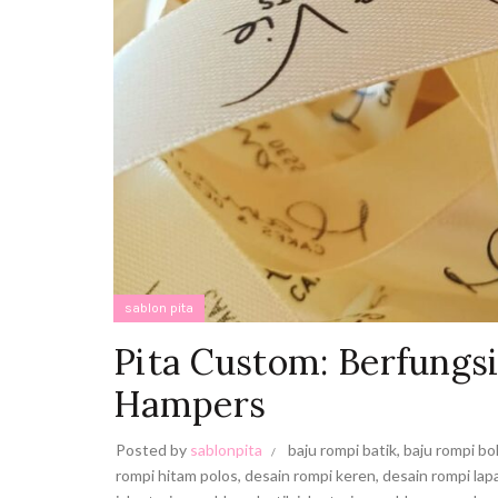
sablon pita
Pita Custom: Berfungs
Hampers
Posted by
sablonpita
baju rompi batik
,
baju rompi bo
rompi hitam polos
,
desain rompi keren
,
desain rompi la