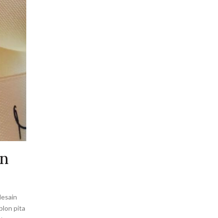
an
desain
blon pita