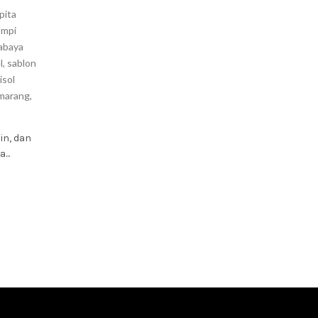
pita
ompi
abaya
l
,
sablon
isol
marang
,
in, dan
...