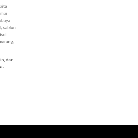
pita
ompi
abaya
l
,
sablon
isol
marang
,
in, dan
...