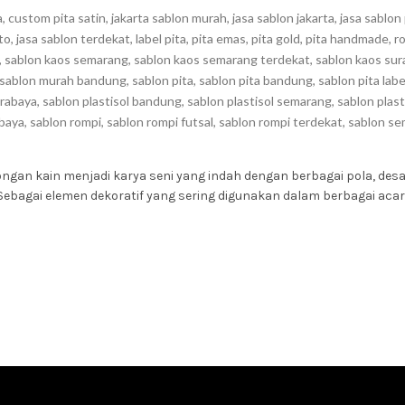
a
,
custom pita satin
,
jakarta sablon murah
,
jasa sablon jakarta
,
jasa sablon 
to
,
jasa sablon terdekat
,
label pita
,
pita emas
,
pita gold
,
pita handmade
,
r
,
sablon kaos semarang
,
sablon kaos semarang terdekat
,
sablon kaos sur
sablon murah bandung
,
sablon pita
,
sablon pita bandung
,
sablon pita labe
urabaya
,
sablon plastisol bandung
,
sablon plastisol semarang
,
sablon plast
abaya
,
sablon rompi
,
sablon rompi futsal
,
sablon rompi terdekat
,
sablon se
gan kain menjadi karya seni yang indah dengan berbagai pola, desa
ebagai elemen dekoratif yang sering digunakan dalam berbagai acara