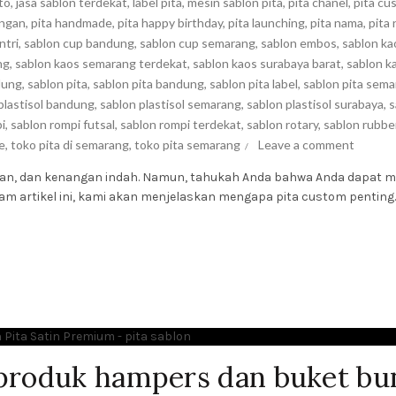
to
,
jasa sablon terdekat
,
label pita
,
mesin sablon pita
,
pita chanel
,
pita cu
ungan
,
pita handmade
,
pita happy birthday
,
pita launching
,
pita nama
,
pita
ntri
,
sablon cup bandung
,
sablon cup semarang
,
sablon embos
,
sablon ka
ng
,
sablon kaos semarang terdekat
,
sablon kaos surabaya barat
,
sablon k
dung
,
sablon pita
,
sablon pita bandung
,
sablon pita label
,
sablon pita sem
plastisol bandung
,
sablon plastisol semarang
,
sablon plastisol surabaya
,
s
i
,
sablon rompi futsal
,
sablon rompi terdekat
,
sablon rotary
,
sablon rubbe
e
,
toko pita di semarang
,
toko pita semarang
Leave a comment
yaan, dan kenangan indah. Namun, tahukah Anda bahwa Anda dapat
am artikel ini, kami akan menjelaskan mengapa pita custom penting..
k produk hampers dan buket bu