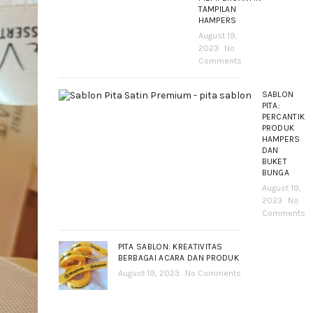
TAMPILAN
HAMPERS
August 19,
2023
No
Comments
SABLON
PITA:
PERCANTIK
PRODUK
HAMPERS
DAN
BUKET
BUNGA
August 19,
2023
No
Comments
PITA SABLON: KREATIVITAS
BERBAGAI ACARA DAN PRODUK
August 19, 2023
No Comments