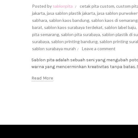
Posted by
sablonpita
cetak pita custom
,
custom pit
jakarta
,
jasa sablon plastik jakarta
,
jasa sablon purwoker
sabhara
,
sablon kaos bandung
,
sablon kaos di semarang
barat
,
sablon kaos surabaya terdekat
,
sablon label baju
,
pita semarang
,
sablon pita surabaya
,
sablon plastik di s
surabaya
,
sablon printing bandung
,
sablon printing sur
sablon surabaya murah
Leave a comment
Sablon pita adalah sebuah seni yang mengubah poton
warna yang mencerminkan kreativitas tanpa batas. S
Read More