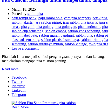
Pita Custom: Berfungsi untuk mempercantik tampil
March 18, 2025
Posted by
sablonpita
baju rompi batik
,
baju rompi bola
,
cara pita hampers
,
cetak pit
sablon jakarta
,
jasa sablon piring
,
jasa sablon pita jakarta
,
jasa s
emas
,
pita gold
,
pita gulung
,
pita gulungan
,
pita handmade
,
pit
sablon cup semarang
,
sablon embos
,
sablon kaos bandung
,
sab
sablon label baju
,
sablon murah bandung
,
sablon pita
,
sablon p
plastisol semarang
,
sablon plastisol surabaya
,
sablon printing 
semarang
,
sablon surabaya murah
,
sablon vintage
,
toko pita di
Leave a comment
Pita telah lama menjadi simbol penghargaan, perayaan, dan kenanga
menjelaskan mengapa pita custom penting...
Read more
Facebook
Twitter
Pinterest
LinkedIn
Telegram
Read More