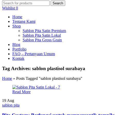
Search
Search
for:
Wishlist
0
Home
Tentang Kami
Shop
Sablon Pita Satin Premium
Sablon Pita Satin Lokal
Sablon Pita Gross Grain
Blog
Portfolio
FAQ – Pertanyaan Umum
Kontak
Tag Archives: sablon plastisol surabaya
Home
»
Posts Tagged "sablon plastisol surabaya"
Read More
19
Aug
sablon pita