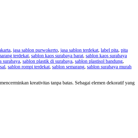
akarta
,
jasa sablon purwokerto
,
jasa sablon terdekat
,
label pita
,
pita
marang terdekat
,
sablon kaos surabaya barat
,
sablon kaos surabaya
ta surabaya
,
sablon plastik di surabaya
,
sablon plastisol bandung
,
sal
,
sablon rompi terdekat
,
sablon semarang
,
sablon surabaya murah
mencerminkan kreativitas tanpa batas. Sebagai elemen dekoratif yang