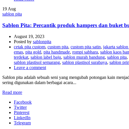
19
Aug
sablon pita
Sablon Pita: Percantik produk hampers dan buket 
August 19, 2023
Posted by
sablonpita
cetak pita custom
,
custom pita
,
custom pita satin
,
jakarta sablo
emas
,
pita gold
,
pita handmade
,
rompi sabhara
,
sablon kaos ba
terdekat
,
sablon label baju
,
sablon murah bandung
,
sablon pita
,
sablon plastisol semarang
,
sablon plastisol surabaya
,
sablon pri
Leave a comment
Sablon pita adalah sebuah seni yang mengubah potongan kain menjadi
sering digunakan dalam berbagai acara...
Read more
Facebook
Twitter
Pinterest
LinkedIn
Telegram