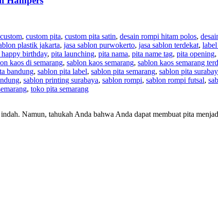
an Hampers
a custom
,
custom pita
,
custom pita satin
,
desain rompi hitam polos
,
desai
ablon plastik jakarta
,
jasa sablon purwokerto
,
jasa sablon terdekat
,
label
a happy birthday
,
pita launching
,
pita nama
,
pita name tag
,
pita opening
lon kaos di semarang
,
sablon kaos semarang
,
sablon kaos semarang ter
ita bandung
,
sablon pita label
,
sablon pita semarang
,
sablon pita suraba
bandung
,
sablon printing surabaya
,
sablon rompi
,
sablon rompi futsal
,
sab
 semarang
,
toko pita semarang
n indah. Namun, tahukah Anda bahwa Anda dapat membuat pita menjadi 