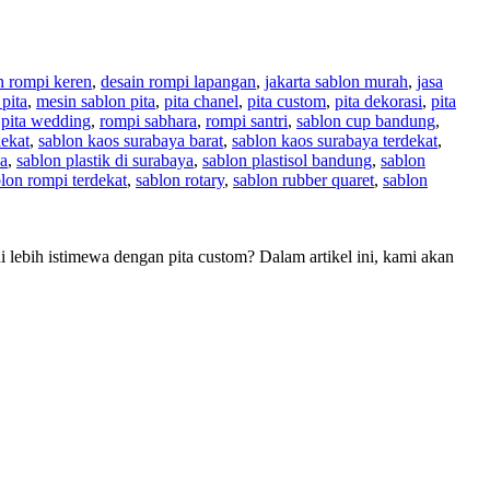
n rompi keren
,
desain rompi lapangan
,
jakarta sablon murah
,
jasa
 pita
,
mesin sablon pita
,
pita chanel
,
pita custom
,
pita dekorasi
,
pita
,
pita wedding
,
rompi sabhara
,
rompi santri
,
sablon cup bandung
,
dekat
,
sablon kaos surabaya barat
,
sablon kaos surabaya terdekat
,
ya
,
sablon plastik di surabaya
,
sablon plastisol bandung
,
sablon
lon rompi terdekat
,
sablon rotary
,
sablon rubber quaret
,
sablon
lebih istimewa dengan pita custom? Dalam artikel ini, kami akan