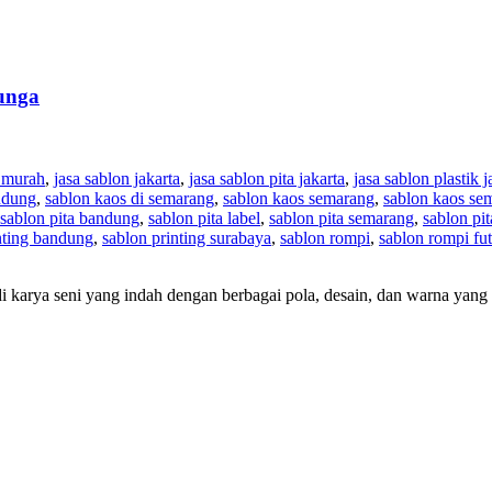
bunga
n murah
,
jasa sablon jakarta
,
jasa sablon pita jakarta
,
jasa sablon plastik j
ndung
,
sablon kaos di semarang
,
sablon kaos semarang
,
sablon kaos se
sablon pita bandung
,
sablon pita label
,
sablon pita semarang
,
sablon pi
nting bandung
,
sablon printing surabaya
,
sablon rompi
,
sablon rompi fut
 karya seni yang indah dengan berbagai pola, desain, dan warna yang 