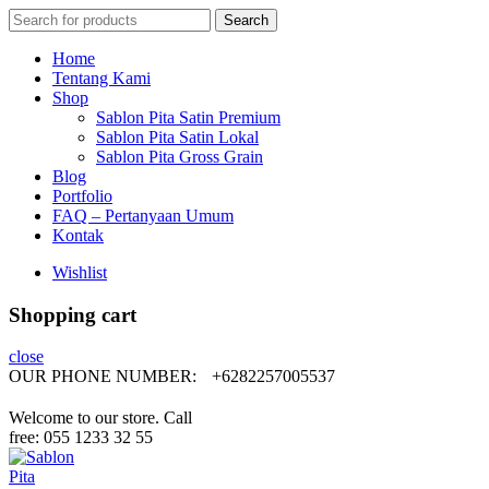
Search
Search
for:
Home
Tentang Kami
Shop
Sablon Pita Satin Premium
Sablon Pita Satin Lokal
Sablon Pita Gross Grain
Blog
Portfolio
FAQ – Pertanyaan Umum
Kontak
Wishlist
Shopping cart
close
OUR PHONE NUMBER:
+6282257005537
Welcome to our store. Call
free: 055 1233 32 55