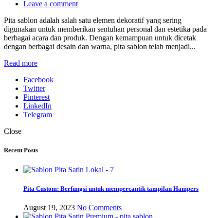
Leave a comment
Pita sablon adalah salah satu elemen dekoratif yang sering
digunakan untuk memberikan sentuhan personal dan estetika pada
berbagai acara dan produk. Dengan kemampuan untuk dicetak
dengan berbagai desain dan warna, pita sablon telah menjadi...
Read more
Facebook
Twitter
Pinterest
LinkedIn
Telegram
Close
Recent Posts
Pita Custom: Berfungsi untuk mempercantik tampilan Hampers
August 19, 2023
No Comments