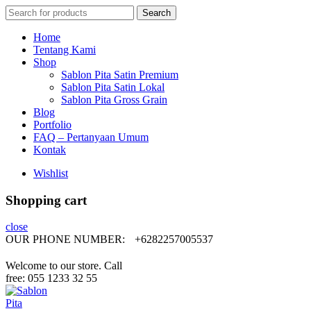
Search
Search
for:
Home
Tentang Kami
Shop
Sablon Pita Satin Premium
Sablon Pita Satin Lokal
Sablon Pita Gross Grain
Blog
Portfolio
FAQ – Pertanyaan Umum
Kontak
Wishlist
Shopping cart
close
OUR PHONE NUMBER:
+6282257005537
Welcome to our store. Call
free: 055 1233 32 55