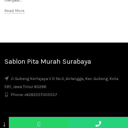
menjadi...
Read More
Sablon Pita Murah Surabaya
Jl. Gubeng Kertajaya V D No.3, Airlangga, Kec. Gubeng, Kota
SBY, Jawa Timur 60286
Phone: +6282257005537
↓
© 2026
Sablon Pita Surabaya
. All rights reserved