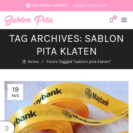
OUR PHONE NUMBER:
+6282257005537
0
TAG ARCHIVES: SABLON
PITA KLATEN
Home
Posts Tagged "sablon pita klaten"
SABLON
PITA:
19
PERCANTIK
AUG
PRODUK
HAMPERS
DAN
BUKET
BUNGA
August 19,
2023
No
Comments