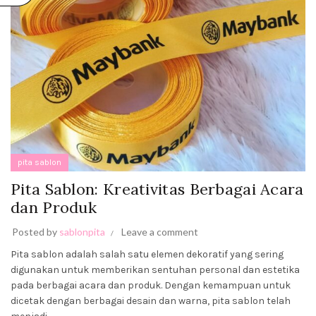
PITA
SABLON:
KREATIVITAS
BERBAGAI
ACARA DAN
PRODUK
August 19,
2023
No
Comments
pita sablon
Pita Sablon: Kreativitas Berbagai Acara
dan Produk
Posted by
sablonpita
Leave a comment
Pita sablon adalah salah satu elemen dekoratif yang sering
digunakan untuk memberikan sentuhan personal dan estetika
pada berbagai acara dan produk. Dengan kemampuan untuk
dicetak dengan berbagai desain dan warna, pita sablon telah