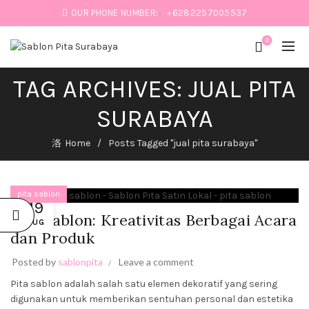
OUR PHONE NUMBER:
+6282257005537
0
TAG ARCHIVES: JUAL PITA
:
SURABAYA
IK
Home
Posts Tagged "jual pita surabaya"
pita sablon
19
Pita Sablon: Kreativitas Berbagai Acara
AUG
dan Produk
SABLON
PITA:
PERCANTIK
Posted by
sablonpita
Leave a comment
PRODUK
HAMPERS
Pita sablon adalah salah satu elemen dekoratif yang sering
DAN
digunakan untuk memberikan sentuhan personal dan estetika
BUKET